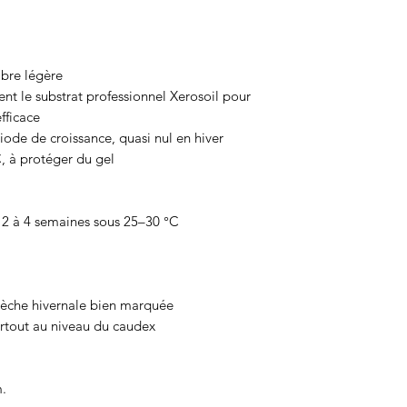
mbre légère
ent le substrat professionnel Xerosoil pour
fficace
ode de croissance, quasi nul en hiver
, à protéger du gel
 2 à 4 semaines sous 25–30 °C
sèche hivernale bien marquée
urtout au niveau du caudex
.