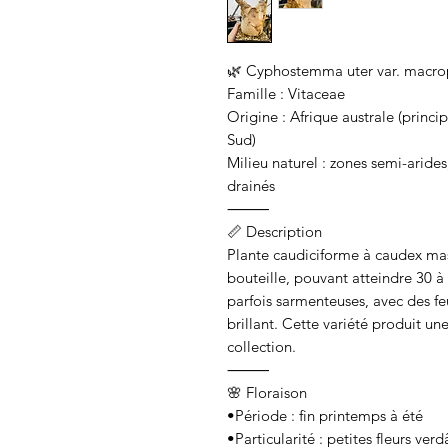
🌿 Cyphostemma uter var. macro
Famille : Vitaceae
Origine : Afrique australe (prin
Sud)
Milieu naturel : zones semi-arides
drainés
⸻
📏 Description
Plante caudiciforme à caudex mas
bouteille, pouvant atteindre 30 
parfois sarmenteuses, avec des feu
brillant. Cette variété produit une
collection.
⸻
🌸 Floraison
•Période : fin printemps à été
•Particularité : petites fleurs ver