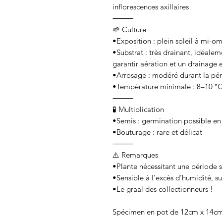
inflorescences axillaires
⸻
🌱 Culture
•Exposition : plein soleil à mi-o
•Substrat : très drainant, idéalem
garantir aération et un drainage e
•Arrosage : modéré durant la péri
•Température minimale : 8–10 °C
⸻
🧪 Multiplication
•Semis : germination possible en
•Bouturage : rare et délicat
⸻
⚠️ Remarques
•Plante nécessitant une période 
•Sensible à l’excès d’humidité, s
•Le graal des collectionneurs !
Spécimen en pot de 12cm x 14cm