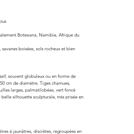
pus
cipalement Botswana, Namibie, Afrique du
, savanes boisées, sols rocheux et bien
sif, souvent globuleux ou en forme de
à 50 cm de diamètre. Tiges charnues,
illes larges, palmatilobées, vert foncé
 belle silhouette sculpturale, très prisée en
dâtres à jaunâtres, discrètes, regroupées en