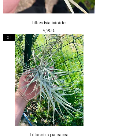
Tillandsia ixioides
Prix
9,90 €
XL
Tillandsia paleacea