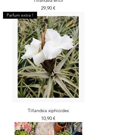
Tillandsia ericii
Prix
29,90 €
Parfum extra !
Tillandsia xiphioides
Prix
10,90 €