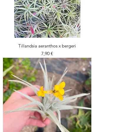
Tillandsia aeranthos x bergeri
Prix
7,90 €