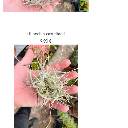
Tillandsia castellanii
Prix
9,90 €