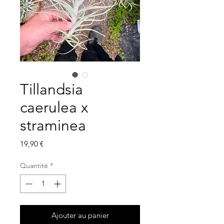
Tillandsia
caerulea x
straminea
Prix
19,90 €
Quantité
*
Ajouter au panier