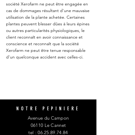
société Xerofarm ne peut être engagée en
cas de dommages résultant d'une mauvaise
utilisation de la plante achetée. Certaines
plantes peuvent blesser dûes à leurs épines
ou autres particularités physiologiques, le
client reconnaît en avoir connaissance et
conscience et reconnaît que la société
Xerofarm ne peut être tenue responsable
d'un quelconque accident avec celles-ci.
NOTRE PEPINIERE
Avenue du Campon
06110 Le Cannet
tel :
06.25.89.74.84