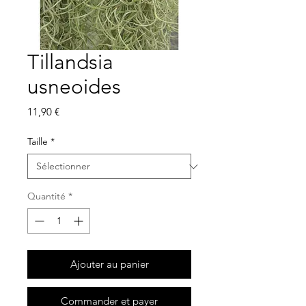
Tillandsia
usneoides
Prix
11,90 €
Taille
*
Quantité
*
Ajouter au panier
Commander et payer