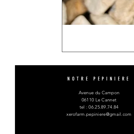
NOTRE PEPINIERE
Avenue du Campon
06110 Le Cannet
tel : 06.25.89.74.84
xerofarm.pepiniere@gmail.com