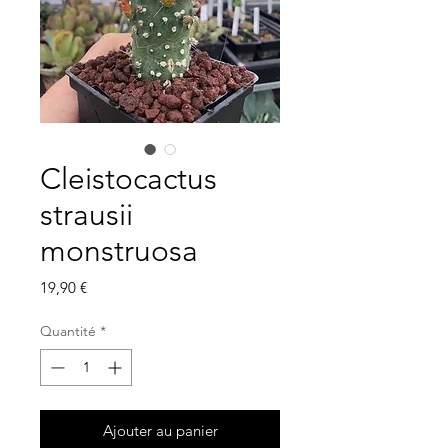
Cleistocactus
strausii
monstruosa
Prix
19,90 €
Quantité
*
Ajouter au panier