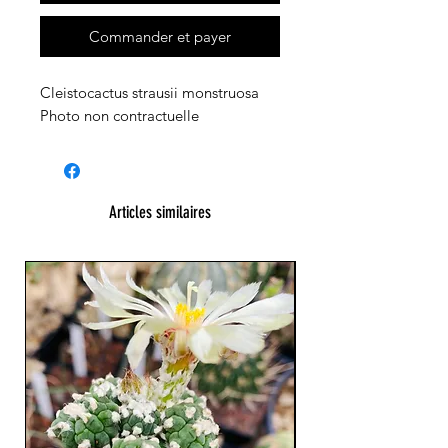
Commander et payer
Cleistocactus strausii monstruosa
Photo non contractuelle
Articles similaires
23 cm !