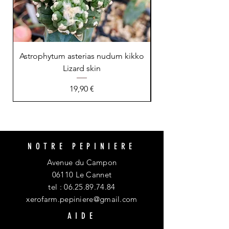
Astrophytum asterias nudum kikko
Lizard skin
Prix
19,90 €
NOTRE PEPINIERE
Avenue du Campon
06110 Le Cannet
tel :
06.25.89.74.84
xerofarm.pepiniere@gmail.com
AIDE