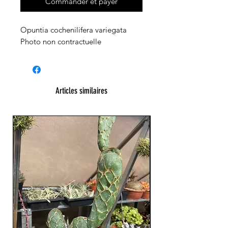
Commander et payer
Opuntia cochenilifera variegata
Photo non contractuelle
Articles similaires
XXL