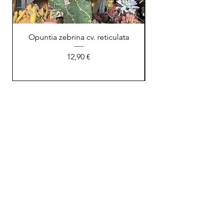
Opuntia zebrina cv. reticulata
Prix
12,90 €
NOTRE PEPINIERE
Avenue du Campon
06110 Le Cannet
tel :
06.25.89.74.84
xerofarm.pepiniere@gmail.com
AIDE
Livraisons et retours
Mentions légales