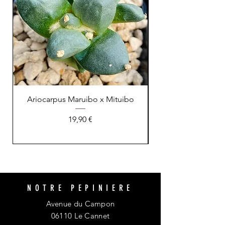
Ariocarpus Maruibo x Mituibo
Prix
19,90 €
NOTRE PEPINIERE
Avenue du Campon
06110 Le Cannet