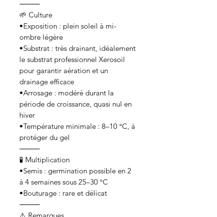
⸻
🌱 Culture
•Exposition : plein soleil à mi-
ombre légère
•Substrat : très drainant, idéalement
le substrat professionnel Xerosoil
pour garantir aération et un
drainage efficace
•Arrosage : modéré durant la
période de croissance, quasi nul en
hiver
•Température minimale : 8–10 °C, à
protéger du gel
⸻
🧪 Multiplication
•Semis : germination possible en 2
à 4 semaines sous 25–30 °C
•Bouturage : rare et délicat
⸻
⚠️ Remarques