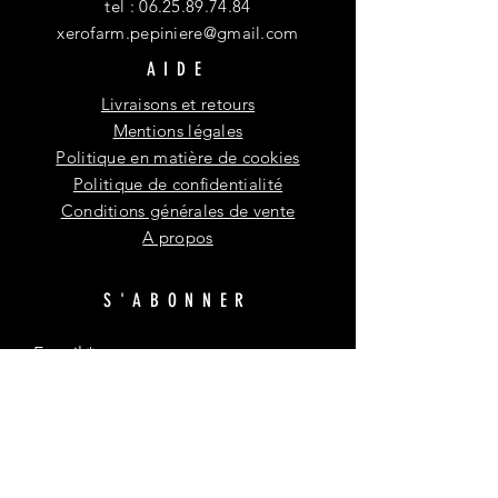
tel :
06.25.89.74.84
xerofarm.pepiniere@gmail.com
AIDE
Livraisons et retours
Mentions légales
Politique en matière de cookies
Politique de confidentialité
Conditions générales de vente
A propos
S'ABONNER
E-mail
S'abonner