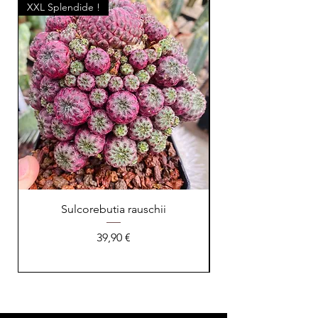
XXL Splendide !
Sulcorebutia rauschii
Prix
39,90 €