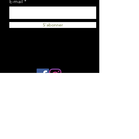
E-mail
S'abonner
© 2023 by Plantes et Cie. Created
with
Wix.com