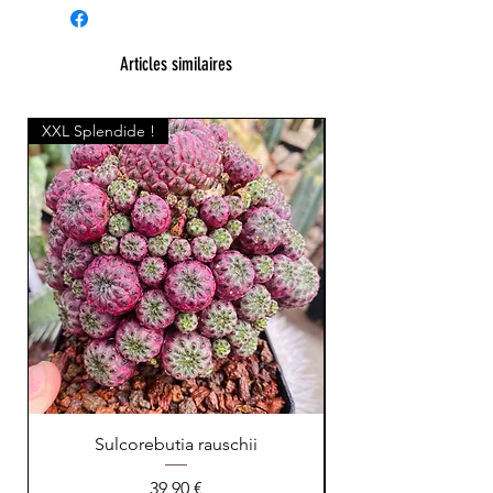
Articles similaires
XXL Splendide !
Sulcorebutia rauschii
Prix
39,90 €