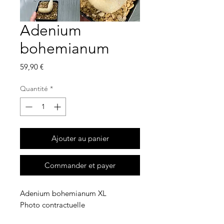
Adenium
bohemianum
Prix
59,90 €
Quantité
*
Ajouter au panier
Commander et payer
Adenium bohemianum XL
Photo contractuelle