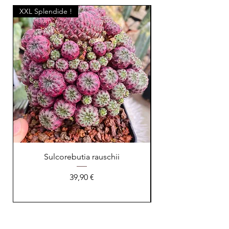
XXL Splendide !
Sulcorebutia rauschii
Prix
39,90 €