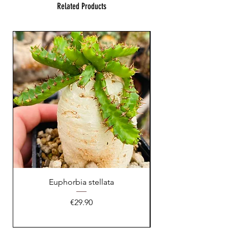
Related Products
Euphorbia stellata
Astrophytum asteri
Price
€29.90