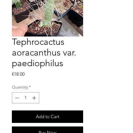
Tephrocactus
aoracanthus var.
paediophilus
Price
€18.00
Quantity
*
Add to Cart
Buy Now