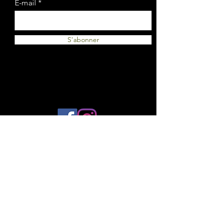
E-mail
S'abonner
© 2023 by Plantes et Cie. Created
with
Wix.com