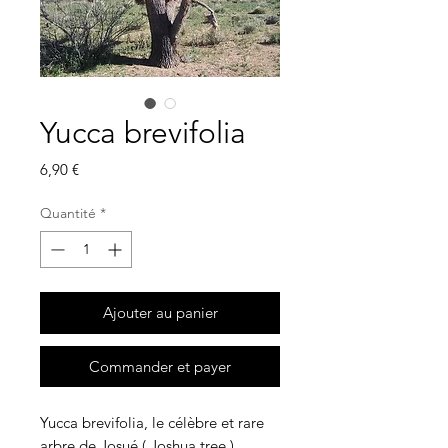
Yucca brevifolia
Prix
6,90 €
Quantité
*
Ajouter au panier
Commander et payer
Yucca brevifolia, le célèbre et rare
arbre de Josué ( Joshua tree )