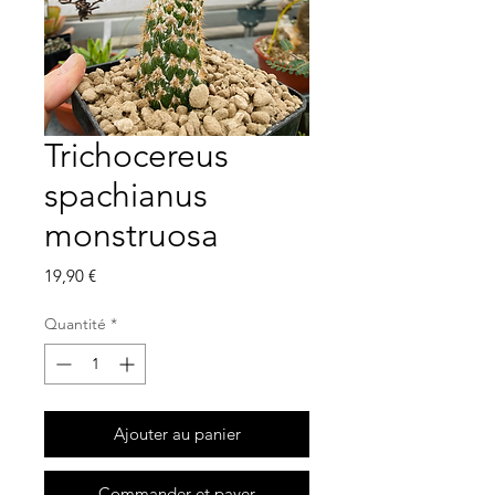
Trichocereus
spachianus
monstruosa
Prix
19,90 €
Quantité
*
Ajouter au panier
Commander et payer