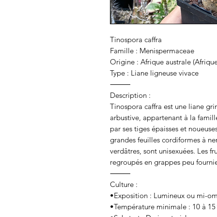
Tinospora caffra
Famille : Menispermaceae
Origine : Afrique australe (Afr
Type : Liane ligneuse vivace
⸻
Description :
Tinospora caffra est une liane g
arbustive, appartenant à la famil
par ses tiges épaisses et noueuses
grandes feuilles cordiformes à ner
verdâtres, sont unisexuées. Les fr
regroupés en grappes peu fournie
⸻
Culture :
•Exposition : Lumineux ou mi-o
•Température minimale : 10 à 15