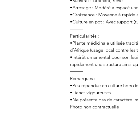
•Substrat : Drainant, riche
•Arrosage : Modéré à espacé une 
•Croissance : Moyenne à rapide 
•Culture en pot : Avec support (tu
⸻
Particularités :
•Plante médicinale utilisée tradi
d’Afrique (usage local contre les tr
•Intérêt ornemental pour son feui
rapidement une structure ainsi q
⸻
Remarques :
•Peu répandue en culture hors de
•Lianes vigoureuses
•Ne présente pas de caractère inva
Photo non contractuelle