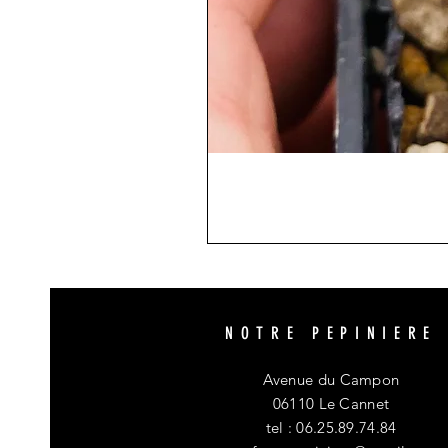
NOTRE PEPINIERE
Avenue du Campon
06110 Le Cannet
tel : 06.25.89.74.84