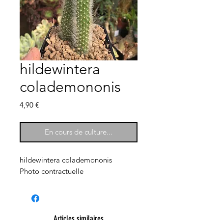
hildewintera
colademononis
Prix
4,90 €
En cours de culture...
hildewintera colademononis
Photo contractuelle
Articles similaires