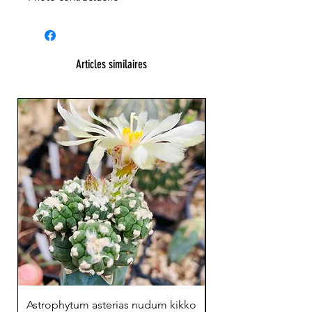
Articles similaires
23 cm !
Astrophytum asterias nudum kikko