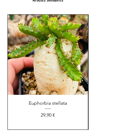
Euphorbia stellata
Astrophytum asteri
Prix
29,90 €