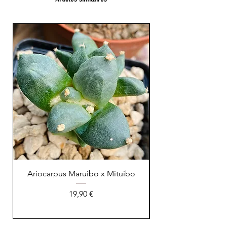
XL Splendide !
Ariocarpus Maruibo x Mituibo
Prix
19,90 €