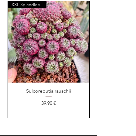
XXL Splendide !
Sulcorebutia rauschii
Prix
39,90 €