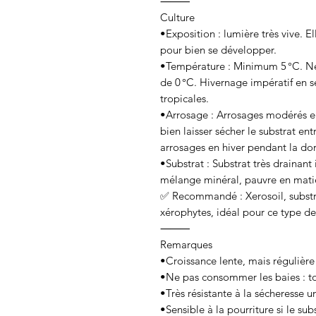
⸻
Culture
•Exposition : lumière très vive. E
pour bien se développer.
•Température : Minimum 5 °C. Ne
de 0 °C. Hivernage impératif en s
tropicales.
•Arrosage : Arrosages modérés en
bien laisser sécher le substrat en
arrosages en hiver pendant la d
•Substrat : Substrat très drainant
mélange minéral, pauvre en mati
✅ Recommandé : Xerosoil, substra
xérophytes, idéal pour ce type de
⸻
Remarques
•Croissance lente, mais régulière
•Ne pas consommer les baies : t
•Très résistante à la sécheresse un
•Sensible à la pourriture si le su