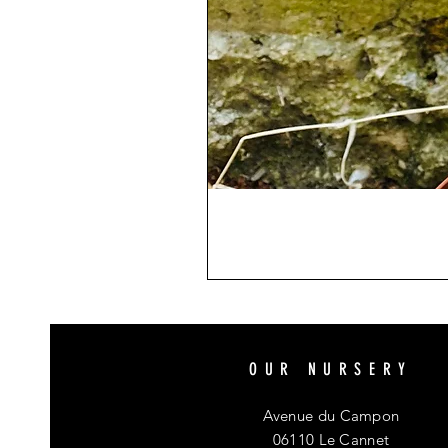
OUR NURSERY
Avenue du Campon
06110 Le Cannet