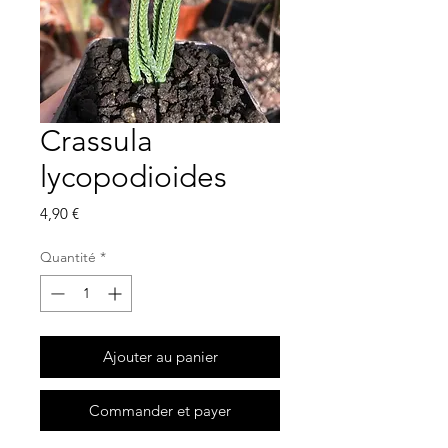
Crassula
lycopodioides
Prix
4,90 €
Quantité
*
Ajouter au panier
Commander et payer