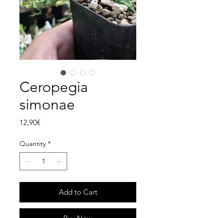
Ceropegia
simonae
Price
12,90€
Quantity
*
Add to Cart