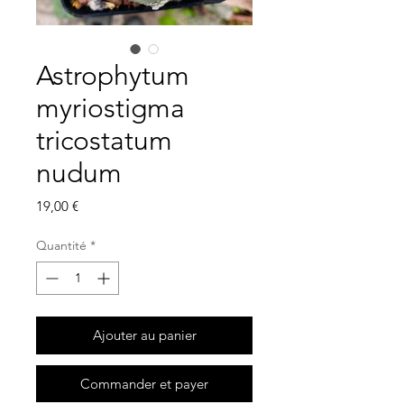
Astrophytum
myriostigma
tricostatum
nudum
Prix
19,00 €
Quantité
*
Ajouter au panier
Commander et payer