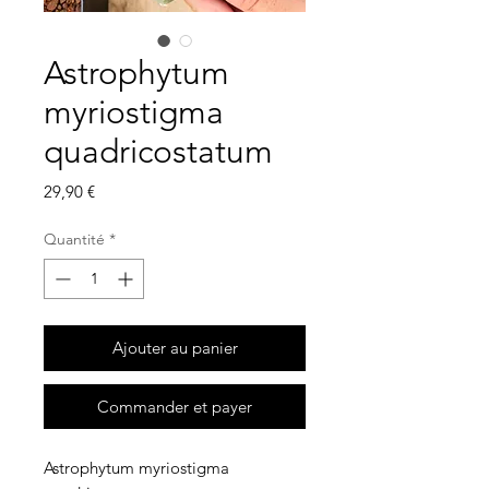
Astrophytum
myriostigma
quadricostatum
Prix
29,90 €
Quantité
*
Ajouter au panier
Commander et payer
Astrophytum myriostigma