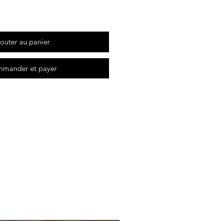
outer au panier
mander et payer