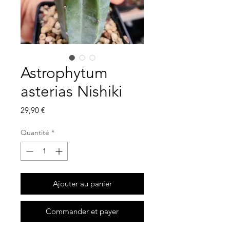
Astrophytum
asterias Nishiki
Prix
29,90 €
Quantité
*
Ajouter au panier
Commander et payer