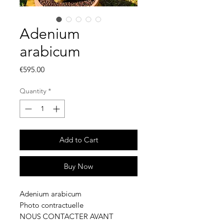
Adenium
arabicum
Price
€595.00
Quantity
*
Add to Cart
Buy Now
Adenium arabicum
Photo contractuelle
NOUS CONTACTER AVANT