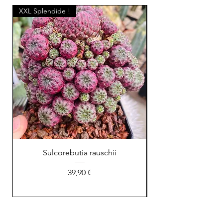
XXL Splendide !
Sulcorebutia rauschii
Prix
39,90 €