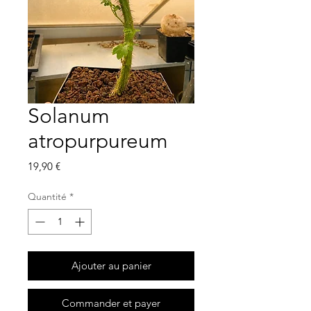
Solanum
atropurpureum
Prix
19,90 €
Quantité
*
Ajouter au panier
Commander et payer