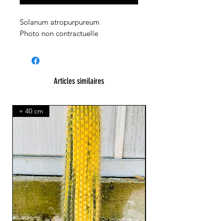
Solanum atropurpureum
Photo non contractuelle
Articles similaires
+ 40 cm
XXL Splendide !