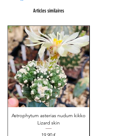
Articles similaires
23 cm !
Astrophytum asterias nudum kikko
Lizard skin
Prix
19,90 €