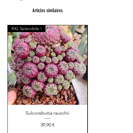
Articles similaires
XXL Splendide !
Sulcorebutia rauschii
Prix
39,90 €