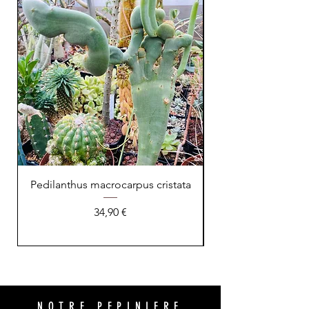
Pedilanthus macrocarpus cristata
Prix
34,90 €
NOTRE PEPINIERE