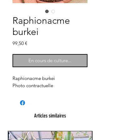
Raphionacme
burkei
Prix
99,50 €
En cours de culture...
Raphionacme burkei
Photo contractuelle
Articles similaires
XXL Splendide !