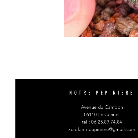
NOTRE PEPINIERE
Avenue du Campon
06110 Le Cannet
tel : 06.25.89.74.84
xerofarm.pepiniere@gmail.com