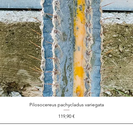
Pilosocereus pachycladus variegata
Prix
119,90 €