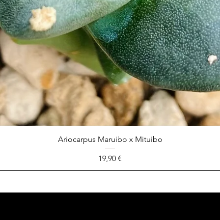
Ariocarpus Maruibo x Mituibo
Prix
19,90 €