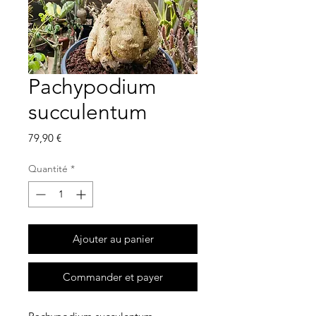
Pachypodium
succulentum
Prix
79,90 €
Quantité
*
Ajouter au panier
Commander et payer