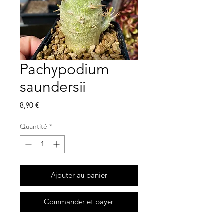
Pachypodium
saundersii
Prix
8,90 €
Quantité
*
Ajouter au panier
Commander et payer