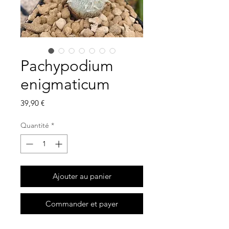
Pachypodium
enigmaticum
Prix
39,90 €
Quantité
*
Ajouter au panier
Commander et payer