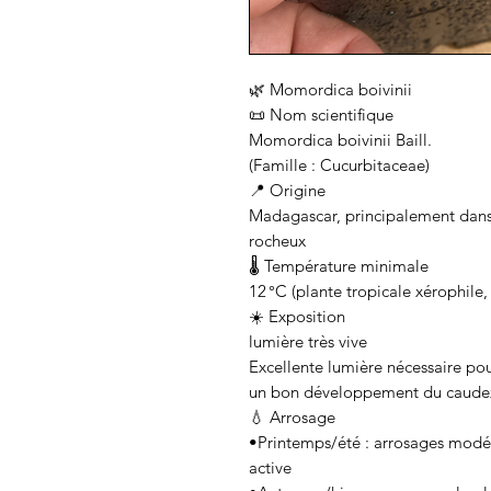
🌿 Momordica boivinii
📜 Nom scientifique
Momordica boivinii Baill.
(Famille : Cucurbitaceae)
📍 Origine
Madagascar, principalement dans 
rocheux
🌡️ Température minimale
12 °C (plante tropicale xérophile,
☀️ Exposition
lumière très vive
Excellente lumière nécessaire pou
un bon développement du caude
💧 Arrosage
•Printemps/été : arrosages modér
active