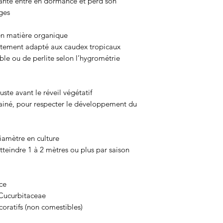
lante entre en dormance et perd son
ages
 en matière organique
tement adapté aux caudex tropicaux
able ou de perlite selon l’hygrométrie
uste avant le réveil végétatif
drainé, pour respecter le développement du
iamètre en culture
tteindre 1 à 2 mètres ou plus par saison
ce
 Cucurbitaceae
écoratifs (non comestibles)