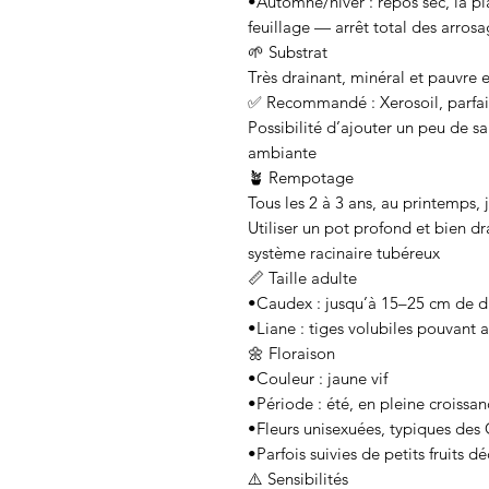
•Automne/hiver : repos sec, la p
feuillage — arrêt total des arros
🌱 Substrat
Très drainant, minéral et pauvre
✅ Recommandé : Xerosoil, parfai
Possibilité d’ajouter un peu de s
ambiante
🪴 Rempotage
Tous les 2 à 3 ans, au printemps, j
Utiliser un pot profond et bien 
système racinaire tubéreux
📏 Taille adulte
•Caudex : jusqu’à 15–25 cm de d
•Liane : tiges volubiles pouvant a
🌼 Floraison
•Couleur : jaune vif
•Période : été, en pleine croissan
•Fleurs unisexuées, typiques des
•Parfois suivies de petits fruits d
⚠️ Sensibilités