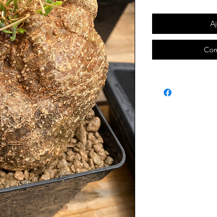
Aj
Com