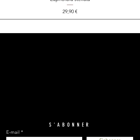
Prix
29,90 €
S'ABONNER
E-mail