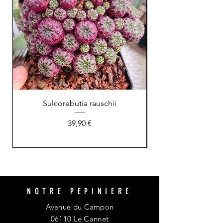
Sulcorebutia rauschii
Prix
39,90 €
NOTRE PEPINIERE
Avenue du Campon
06110 Le Cannet