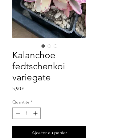
Kalanchoe
fedtschenkoi
variegate
Prix
5,90 €
Quantité
*
Ajouter au panier