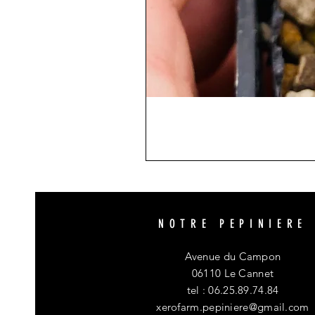
NOTRE PEPINIERE
Avenue du Campon
06110 Le Cannet
tel : 06.25.89.74.84
xerofarm.pepiniere@gmail.com