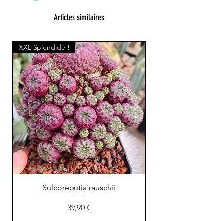
Articles similaires
XXL Splendide !
Sulcorebutia rauschii
Prix
39,90 €