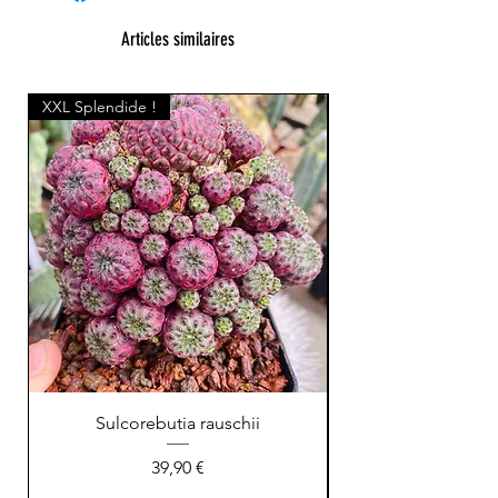
Articles similaires
XXL Splendide !
Sulcorebutia rauschii
Prix
39,90 €