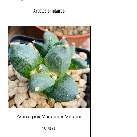
Articles similaires
XL Splendide !
Ariocarpus Maruibo x Mituibo
Prix
19,90 €