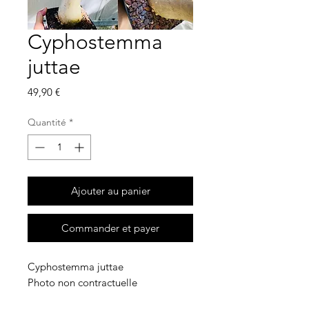
Cyphostemma
juttae
Prix
49,90 €
Quantité
*
Ajouter au panier
Commander et payer
Cyphostemma juttae
Photo non contractuelle