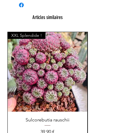
Articles similaires
XXL Splendide !
Sulcorebutia rauschii
Prix
39,90 €